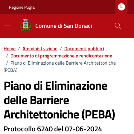
Vai ai contenuti
Vai al footer
Regione Puglia
Comune di San Donaci
Home
/
Amministrazione
/
Documenti pubblici
/
Documento di programmazione e rendicontazione
/
Piano di Eliminazione delle Barriere Architettoniche
(PEBA)
Piano di Eliminazione
delle Barriere
Architettoniche (PEBA)
Dettagli del documento
Protocollo 6240 del 07-06-2024