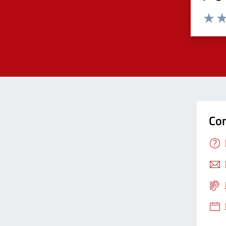
Valuta 
Val
Con