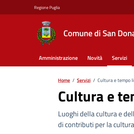
Vai ai contenuti
Vai al footer
Regione Puglia
Comune di San Dona
Amministrazione
Novità
Servizi
Home
/
Servizi
/
Cultura e tempo l
Cultura e te
Luoghi della cultura e dell
di contributi per la cultur