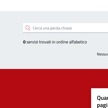
Esplora tutti i servizi
Cerca una parola chiave
0
servizi trovati in ordine alfabetico
Nessun
Quan
pagi