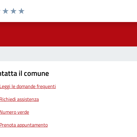
1 stelle su 5
uta 2 stelle su 5
Valuta 3 stelle su 5
Valuta 4 stelle su 5
Valuta 5 stelle su 5
tatta il comune
Leggi le domande frequenti
Richiedi assistenza
Numero verde
Prenota appuntamento