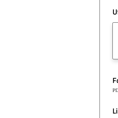
U
F
P
L