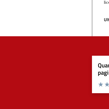
li
Ul
Quan
pagi
Valuta 
Val