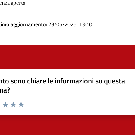
cenza aperta
timo aggiornamento:
23/05/2025, 13:10
to sono chiare le informazioni su questa
na?
1 stelle su 5
uta 2 stelle su 5
Valuta 3 stelle su 5
Valuta 4 stelle su 5
Valuta 5 stelle su 5