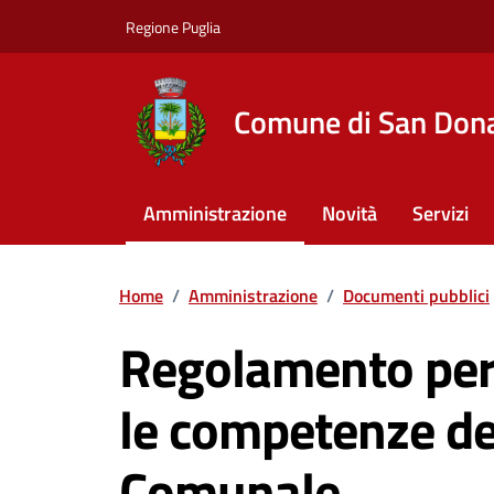
Vai ai contenuti
Vai al footer
Regione Puglia
Comune di San Dona
Amministrazione
Novità
Servizi
Home
/
Amministrazione
/
Documenti pubblici
Regolamento per 
le competenze de
Comunale