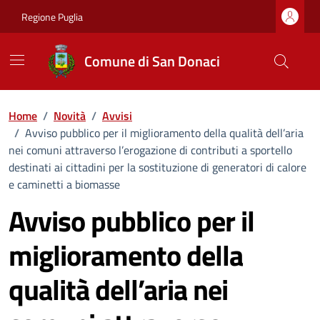
Vai ai contenuti
Vai al footer
Regione Puglia
Comune di San Donaci
Home
/
Novità
/
Avvisi
/
Avviso pubblico per il miglioramento della qualità dell’aria
nei comuni attraverso l’erogazione di contributi a sportello
destinati ai cittadini per la sostituzione di generatori di calore
e caminetti a biomasse
Avviso pubblico per il
miglioramento della
qualità dell’aria nei