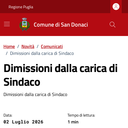
Vai ai contenuti
Vai al footer
Regione Puglia
Comune di San Donaci
Home
/
Novità
/
Comunicati
/
Dimissioni dalla carica di Sindaco
Dimissioni dalla carica di
Sindaco
Dettagli della notizia
Dimissioni dalla carica di Sindaco
Data:
Tempo di lettura:
1 min
02 Luglio 2026