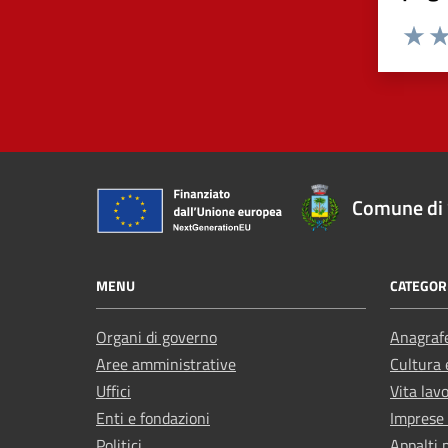
Valuta 
Val
Comune di 
MENU
CATEGORI
Organi di governo
Anagrafe
Aree amministrative
Cultura 
Uffici
Vita lav
Enti e fondazioni
Imprese
Politici
Appalti 