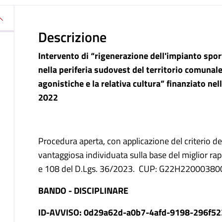
Descrizione
Intervento di “rigenerazione dell'impianto s
por
nella periferia sudovest d
el territorio comunal
agonistiche e la relativa cultura” finanziato
nel
2022
Procedura aperta, con applicazione del criterio d
vantaggiosa individuata sulla base del miglior rapp
e 108 del D.Lgs. 36/2023. CUP: G22H22000380
BANDO - DISCIPLINARE
ID-AVVISO: 0d29a62d-a0b7-4afd-9198-296f5