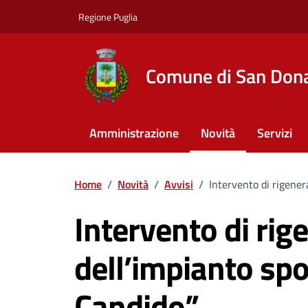
Vai ai contenuti
Vai al footer
Regione Puglia
Comune di San Dona
Amministrazione
Novità
Servizi
Home
/
Novità
/
Avvisi
/
Intervento di rigener
Intervento di rig
dell’impianto spo
Candido”