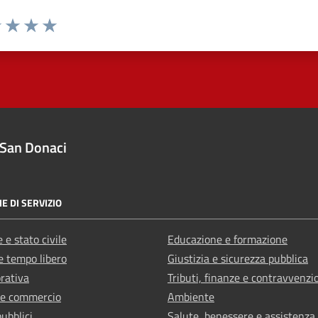
1 stelle su 5
uta 2 stelle su 5
Valuta 3 stelle su 5
Valuta 4 stelle su 5
Valuta 5 stelle su 5
San Donaci
E DI SERVIZIO
 e stato civile
Educazione e formazione
e tempo libero
Giustizia e sicurezza pubblica
orativa
Tributi, finanze e contravvenzi
 e commercio
Ambiente
pubblici
Salute, benessere e assistenza