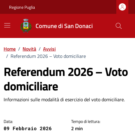
Vai ai contenuti
Vai al footer
Regione Puglia
Comune di San Donaci
Home
/
Novità
/
Avvisi
/
Referendum 2026 – Voto domiciliare
Referendum 2026 – Voto
domiciliare
Dettagli della notizia
Informazioni sulle modalità di esercizio del voto domiciliare.
Data:
Tempo di lettura:
2 min
09 Febbraio 2026