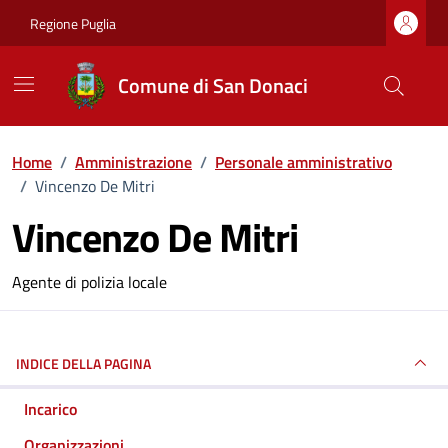
Vai ai contenuti
Vai al footer
Regione Puglia
Comune di San Donaci
Home
/
Amministrazione
/
Personale amministrativo
/
Vincenzo De Mitri
Vincenzo De Mitri
Dettagli della persona
Agente di polizia locale
INDICE DELLA PAGINA
Incarico
Organizzazioni