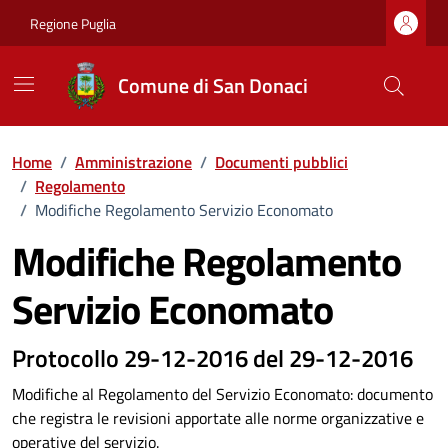
Vai ai contenuti
Vai al footer
Regione Puglia
Comune di San Donaci
Home
/
Amministrazione
/
Documenti pubblici
/
Regolamento
/
Modifiche Regolamento Servizio Economato
Modifiche Regolamento
Servizio Economato
Dettagli del documento
Protocollo 29-12-2016 del 29-12-2016
Modifiche al Regolamento del Servizio Economato: documento
che registra le revisioni apportate alle norme organizzative e
operative del servizio.