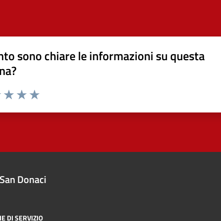
to sono chiare le informazioni su questa
na?
1 stelle su 5
uta 2 stelle su 5
Valuta 3 stelle su 5
Valuta 4 stelle su 5
Valuta 5 stelle su 5
San Donaci
E DI SERVIZIO