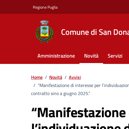
Vai ai contenuti
Vai al footer
Regione Puglia
Comune di San Dona
Amministrazione
Novità
Servizi
Home
/
Novità
/
Avvisi
/
“Manifestazione di interesse per l’individuazion
contratto sino a giugno 2025.”
“Manifestazione 
l’individuazione 