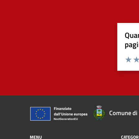
Quan
pagi
Valuta 
Val
Comune di 
MENU
CATEGORI