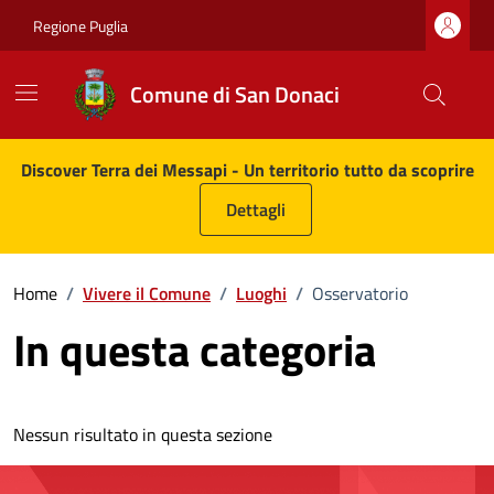
Vai ai contenuti
Vai al footer
Regione Puglia
Comune di San Donaci
Comune di San Donaci
Contenuti in evidenza
Discover Terra dei Messapi - Un territorio tutto da scoprire
Dettagli
Home
/
Vivere il Comune
/
Luoghi
/
Osservatorio
In questa categoria
Nessun risultato in questa sezione