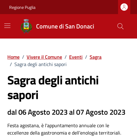
Vai ai contenuti
Vai al footer
Regione Puglia
Comune di San Donaci
Home
/
Vivere il Comune
/
Eventi
/
Sagra
/
Sagra degli antichi sapori
Sagra degli antichi
sapori
dal 06 Agosto 2023 al 07 Agosto 2023
Festa agostana, è l'appuntamento annuale con le
eccellenze della gastronomia e dell’enologia territoriali.